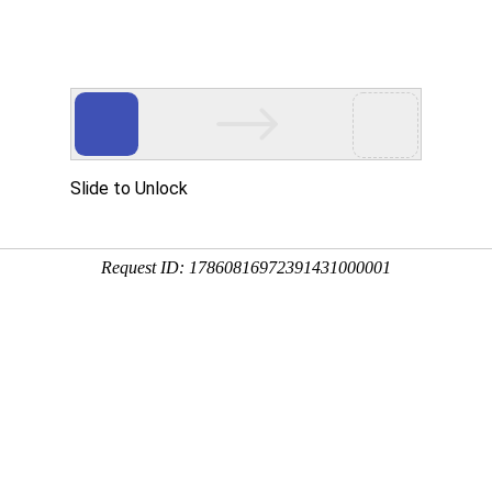
通源钢绳
量/诚信/服务为宗旨
技术答疑
合作案例
新闻中心